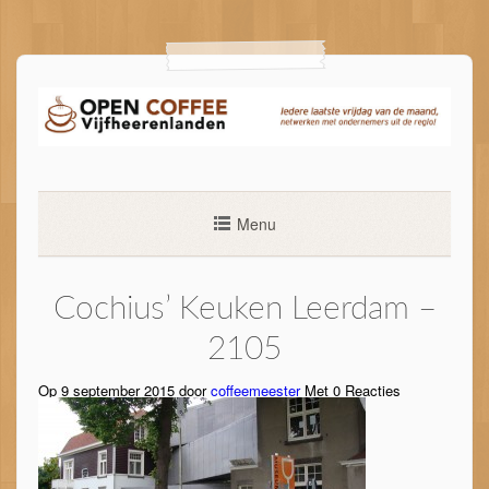
Ga
naar
de
inhoud
Menu
Cochius’ Keuken Leerdam –
2105
Op 9 september 2015 door
coffeemeester
Met
0
Reacties