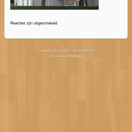
Reacties zijn uitgeschakeld
Copyright Open Coffee Vijfheerenlanden
Thema door
SiteOrigin