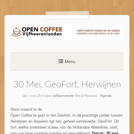
Ga
naar
de
inhoud
Menu
30 Mei, GeoFort, Herwijnen
Op 1 mei 2014 door
coffeemeester
Met
0
Reacties -
Agenda
Deze maand is de
Open Coffee te gast in het Geofort. In de prachtige polder tussen
Herwijnen en Asperen ligt het, geheel vernieuwde, GeoFort. Dit
fort, welke onderdeel is/was van de Hollandse Waterlinie, stelt
een van haar mooiste ruimtes ter beschikking!
Datum: 30 mei